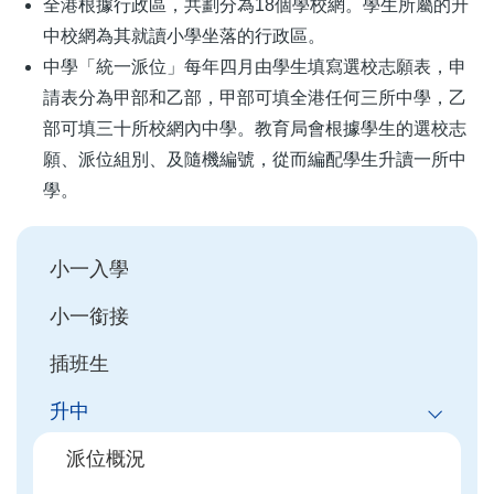
全港根據行政區，共劃分為18個學校網。學生所屬的升
中校網為其就讀小學坐落的行政區。
中學「統一派位」每年四月由學生填寫選校志願表，申
請表分為甲部和乙部，甲部可填全港任何三所中學，乙
部可填三十所校網內中學。教育局會根據學生的選校志
願、派位組別、及隨機編號，從而編配學生升讀一所中
學。
Main
小一入學
navigation
小一銜接
插班生
升中
派位概況