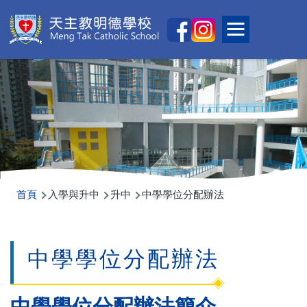
移至主內容
Main
Toggle main
naviga
導
首頁
入學與升中
升中
中學學位分配辦法
航
連
中學學位分配辦法
結
中學學位分配辦法簡介