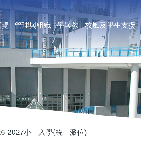
in
概覽
管理與組織
學與教
校風及學生支援
vigation
6-2027小一入學(統一派位)