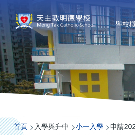
移至主內容
Ma
學校
na
導
航
首頁
入學與升中
小一入學
申請202