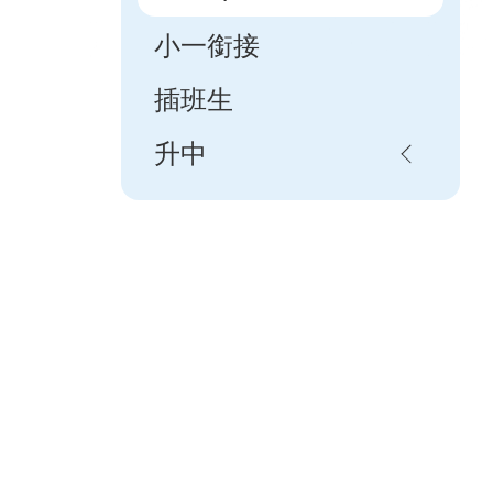
小一銜接
插班生
升中