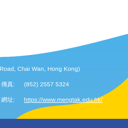
d, Chai Wan, Hong Kong)
傳真:
(852) 2557 5324
網址:
https://www.mengtak.edu.hk/