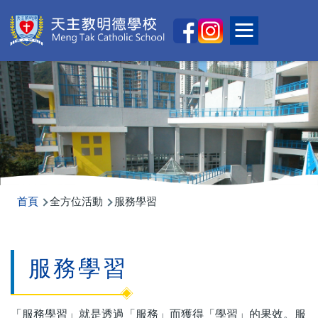
移至主內容
Main
Toggle main
naviga
導
首頁
全方位活動
服務學習
航
連
服務學習
結
「服務學習」就是透過「服務」而獲得「學習」的果效。服