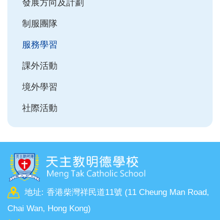
Main
發展方向及計劃
navigation
制服團隊
服務學習
課外活動
境外學習
社際活動
地址:
香港柴灣祥民道11號 (11 Cheung Man Road,
Chai Wan, Hong Kong)