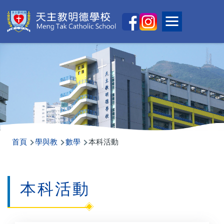
移至主內容
Main
Toggle main
naviga
導
首頁
學與教
數學
本科活動
航
連
本科活動
結