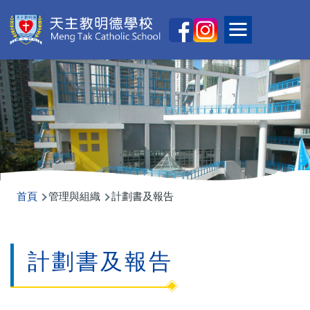
移至主內容
Main
Toggle main
naviga
導
首頁
管理與組織
計劃書及報告
航
連
計劃書及報告
結