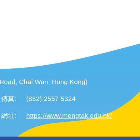
d, Chai Wan, Hong Kong)
傳真:
(852) 2557 5324
網址:
https://www.mengtak.edu.hk/