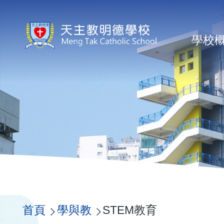
移至主內容
Ma
學校
na
導
航
首頁
學與教
STEM教育