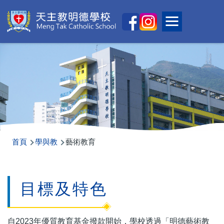
移至主內容
Main
Toggle main
naviga
導
首頁
學與教
藝術教育
航
連
目標及特色
結
自2023年優質教育基金撥款開始，學校透過「明德藝術教