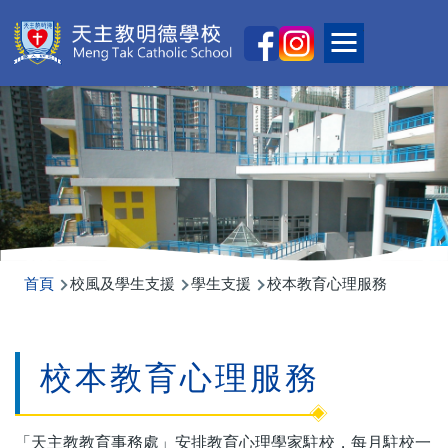
移至主內容
Main
Toggle main
naviga
導
首頁
校風及學生支援
學生支援
校本教育心理服務
航
連
校本教育心理服務
結
「天主教教育事務處」安排教育心理學家駐校，每月駐校一