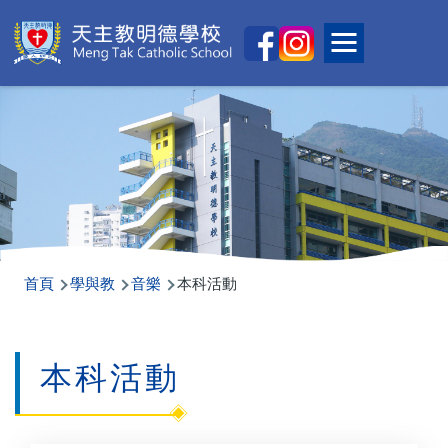
移至主內容
Main
Toggle main
naviga
導
首頁
學與教
音樂
本科活動
航
連
本科活動
結