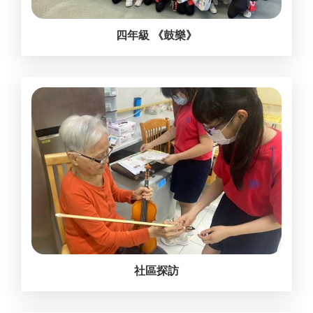
四年級 《鼓樂》
社區探訪