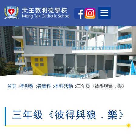
移至主內容
Main
Toggle main
naviga
首頁
學與教
音樂科
本科活動
三年級《彼得與狼．樂》
三年級《彼得與狼．樂》