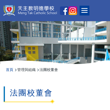
移至主內容
Main
Toggle main
naviga
導
首頁
管理與組織
法團校董會
航
連
法團校董會
結