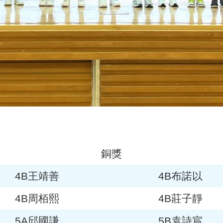
銅獎
4B王靖善
4B布諾以
4B周栢熙
4B莊子靜
5A邱國謙
5B袁詩宸