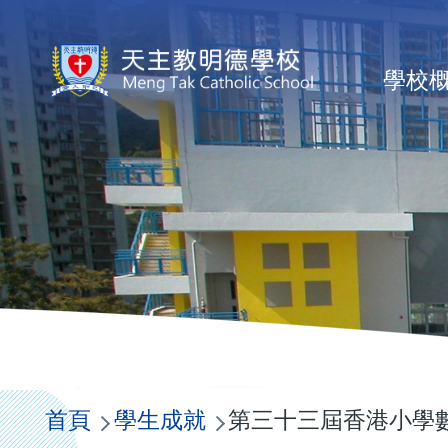
移至主內容
Ma
學校
na
導
航
首頁
學生成就
第三十三屆香港小學