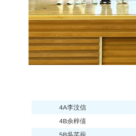
4A李汶信
4B佘梓僖
5B吳芊蒑