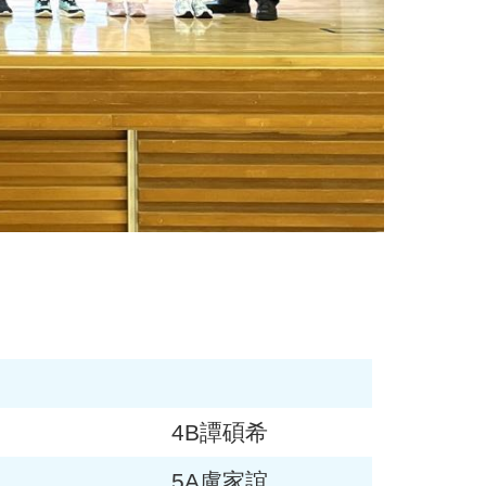
4B譚碩希
5A盧家誼