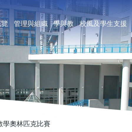
in
概覽
管理與組織
學與教
校風及學生支援
vigation
數學奧林匹克比賽