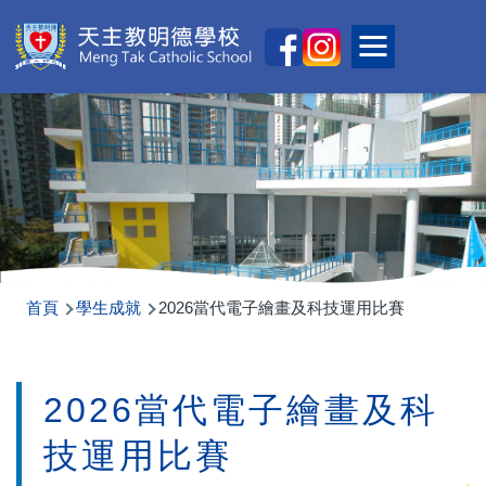
移至主內容
Main
Toggle main
naviga
導
首頁
學生成就
2026當代電子繪畫及科技運用比賽
航
連
2026當代電子繪畫及科
結
技運用比賽