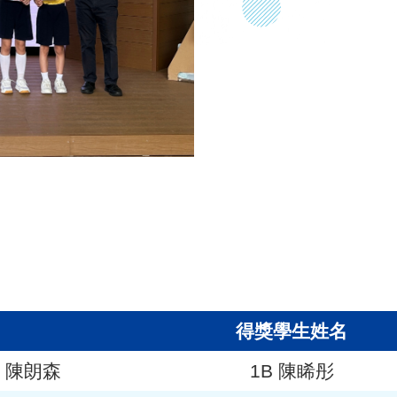
得獎學生姓名
C 陳朗森
1B 陳睎彤