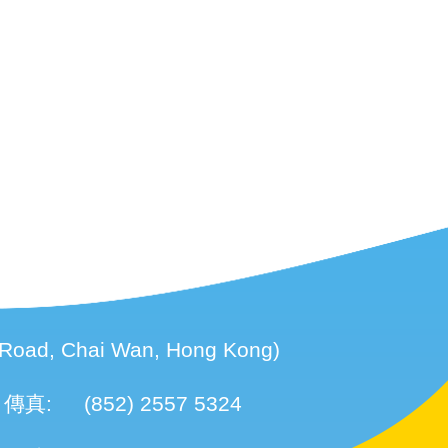
d, Chai Wan, Hong Kong)
傳真:
(852) 2557 5324