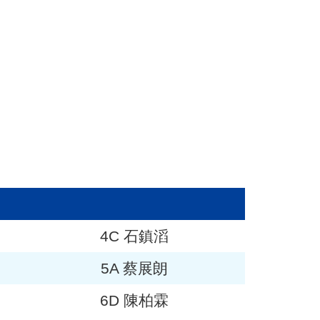
4C 石鎮滔
5A 蔡展朗
6D 陳柏霖