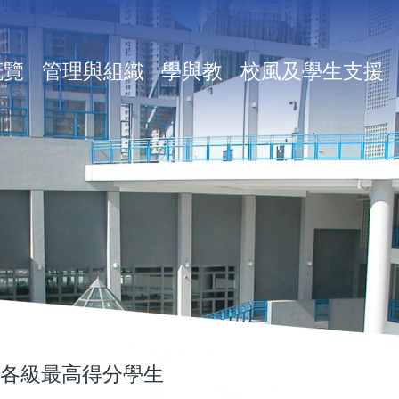
in
概覽
管理與組織
學與教
校風及學生支援
vigation
 各級最高得分學生