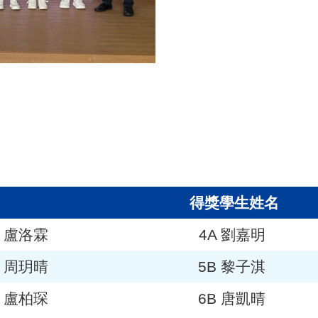
得獎學生姓名
A 盧洛霖
4A 劉嘉明
A 周玥晴
5B 黎子淇
A 盧柏琛
6B 唐凱晴