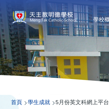
移至主內容
Ma
學校
na
導
航
首頁
學生成就
5月份英文科網上平台