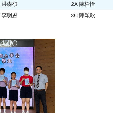
B 洪森㭹
2A 陳柏怡
D 李明恩
3C 陳穎欣