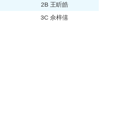
2B 王盺皓
3C 佘梓僖