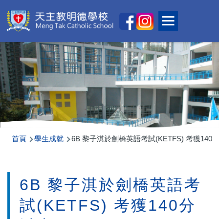
移至主內容
Main
Toggle main
naviga
導
首頁
學生成就
6B 黎子淇於劍橋英語考試(KETFS) 考獲140
航
連
6B 黎子淇於劍橋英語考
結
試(KETFS) 考獲140分