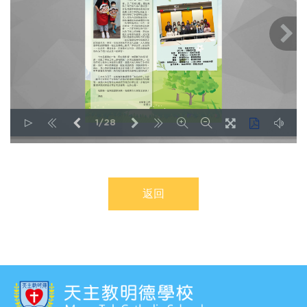
1/28
LOADING PAGES 13% ...
返回