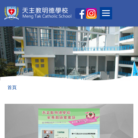
移至主內容
Main
Toggle main
naviga
導
首頁
航
連
結