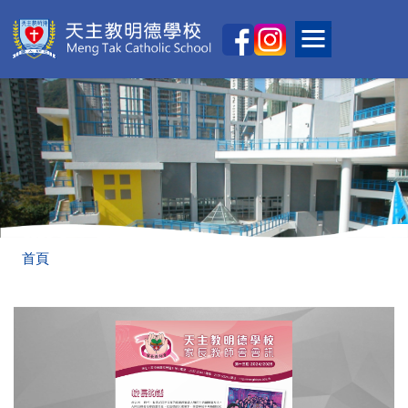
移至主內容
Main
Toggle main
naviga
導
首頁
航
連
結