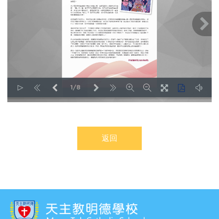
1/8
LOADING PAGES 38% ...
返回