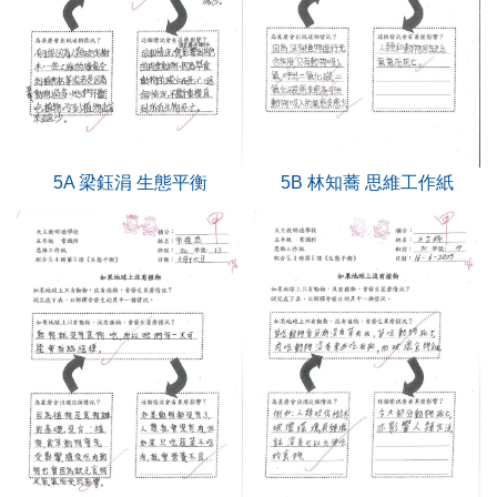
5A 梁鈺涓 生態平衡
5B 林知蕎 思維工作紙