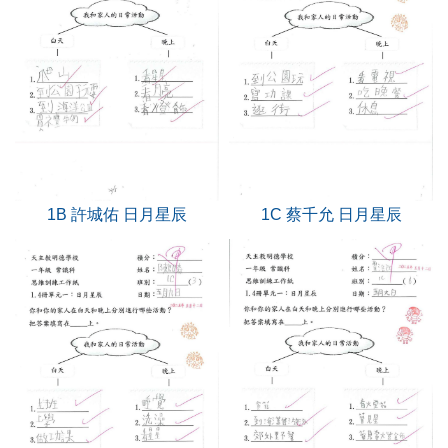
1B 許城佑 日月星辰
1C 蔡千允 日月星辰