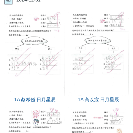
1A 蔡希儀 日月星辰
1A 高以宸 日月星辰