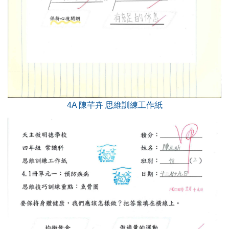
4A 陳芊卉 思維訓練工作紙