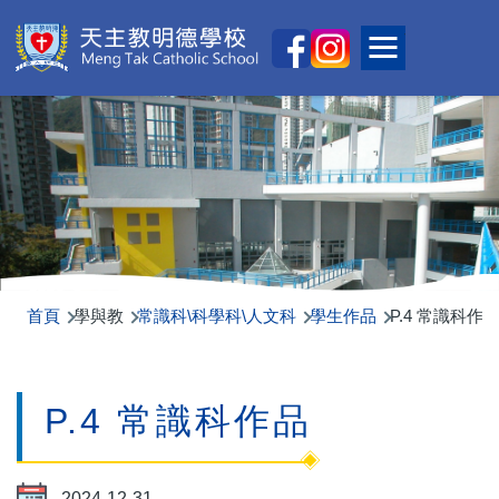
移至主內容
Main
Toggle main
naviga
首頁
學與教
常識科\科學科\人文科
學生作品
P.4 常識科作
P.4 常識科作品
2024-12-31