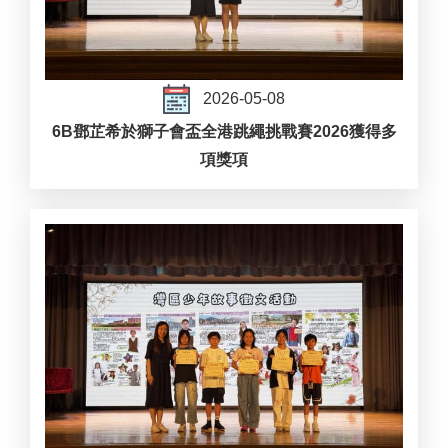
2026-05-08
6B鄧芷希於獅子會盃全港跳繩挑戰賽2026獲得多
項獎項