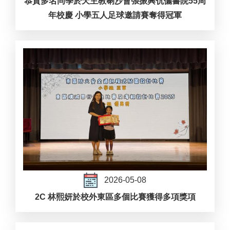
恭賀多名同學於天主教喇沙會張振興伉儷書院55周
年校慶 小學五人足球邀請賽奪得冠軍
2026-05-08
2C 林熙妍於校外東區多個比賽獲得多項獎項