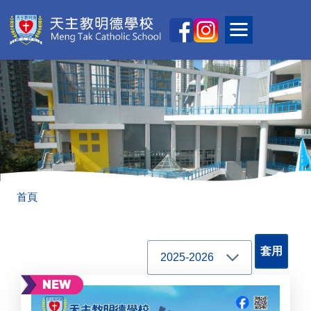
移至主內容
Main
Toggle main
naviga
導
首頁
航
連
結