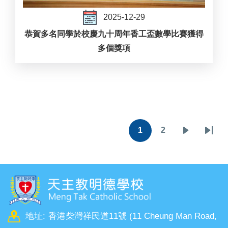
2025-12-29
恭賀多名同學於校慶九十周年香工盃數學比賽獲得
多個獎項
Pagination
1
2
目
頁
下
Last
前
面
一
page
頁
頁
面
地址:
香港柴灣祥民道11號 (11 Cheung Man Road,